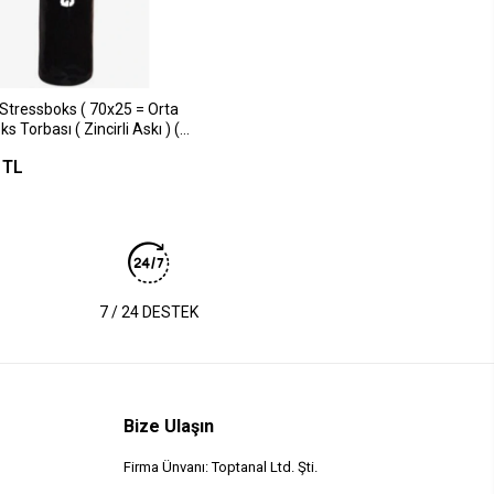
Stressboks ( 70x25 = Orta
s Torbası ( Zincirli Askı ) (
aş & Deri Parçaları )*1
 TL
7 / 24 DESTEK
Bize Ulaşın
Firma Ünvanı: Toptanal Ltd. Şti.