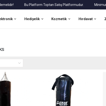
idir!
Bu Platform Toptan Satış Platformudur.
Minimum Sipa
ektronik
Hediyelik
Kozmetik
Hırdavat
KS