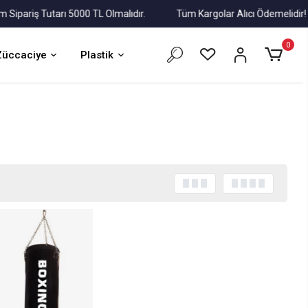
riş Tutarı 5000 TL Olmalıdır.
Tüm Kargolar Alıcı Ödemelidir!
0
Züccaciye
Plastik