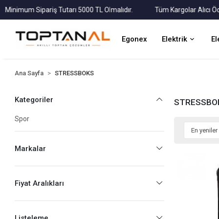
imum Sipariş Tutarı 5000 TL Olmalıdır.
Tüm Kargolar Alıcı Ödemel
Egonex
Elektrik
El
Ana Sayfa
STRESSBOKS
Kategoriler
STRESSBO
Spor
Markalar
Fiyat Aralıkları
Listeleme