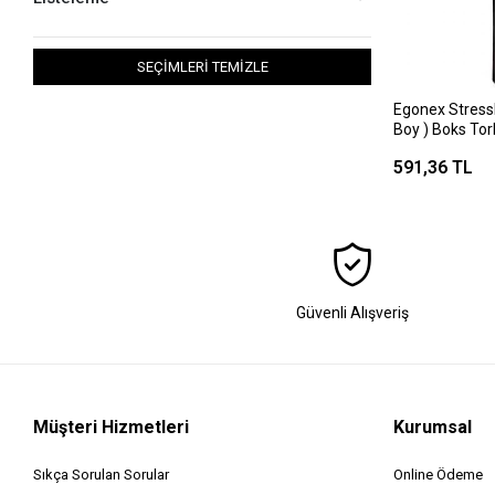
SEÇİMLERİ TEMİZLE
Egonex Stress
Boy ) Boks Torba
Kum=kumaş & D
591,36 TL
Güvenli Alışveriş
Müşteri Hizmetleri
Kurumsal
Sıkça Sorulan Sorular
Online Ödeme