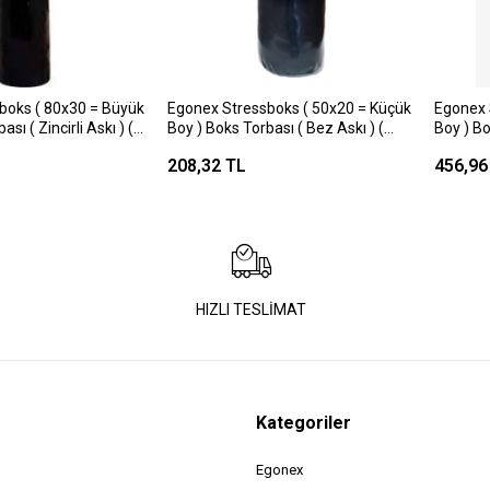
boks ( 80x30 = Büyük
Egonex Stressboks ( 50x20 = Küçük
Egonex 
sı ( Zincirli Askı ) (
Boy ) Boks Torbası ( Bez Askı ) (
Boy ) Bok
eri Parçaları )*1
Kum=kumaş & Deri Parçaları )*1
Kum=kum
208,32 TL
456,96
HIZLI TESLİMAT
Kategoriler
Egonex