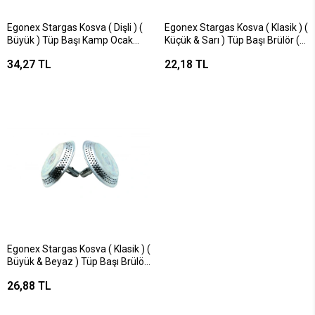
Egonex Stargas Kosva ( Dişli ) (
Egonex Stargas Kosva ( Klasik ) (
Büyük ) Tüp Başı Kamp Ocak
Küçük & Sarı ) Tüp Başı Brülör (
Brülör ( Tüp Musluk Süzgeci
Tüp Musluk Süzgeci Süzgeç
34,27 TL
22,18 TL
Süzgeç )*25x1
)*25x20
Egonex Stargas Kosva ( Klasik ) (
Büyük & Beyaz ) Tüp Başı Brülör
( Tüp Musluk Süzgeci Süzgeç
26,88 TL
)*25x20