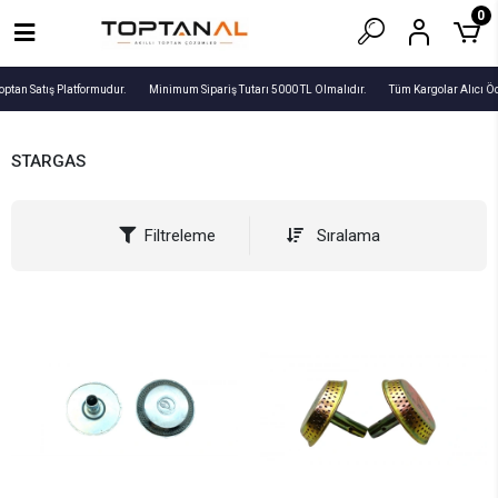
0
optan Satış Platformudur.
Minimum Sipariş Tutarı 5000 TL Olmalıdır.
Tüm Kargolar Alıcı Öd
STARGAS
Filtreleme
Sıralama