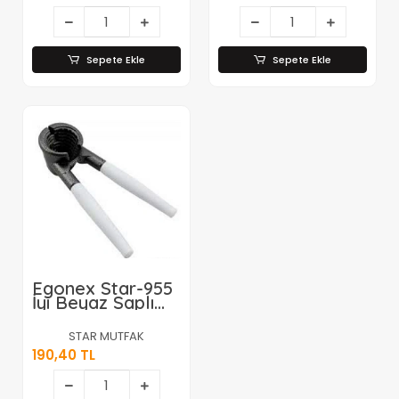
Sepete Ekle
Sepete Ekle
Egonex Star-955
İyi Beyaz Saplı
Ceviz Kıracak*50
STAR MUTFAK
190,40 TL