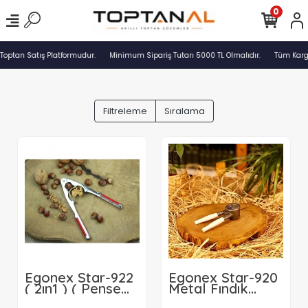
0
Toptan Satış Platformudur.
Minimum Sipariş Tutarı 5000 TL Olmalıdır.
Tüm Kargo
Filtreleme
Sıralama
Egonex Star-922
Egonex Star-920
( 2ın1 ) ( Pense
Metal Fındık
Tipi ) Fındık &
Kıracak Beyaz