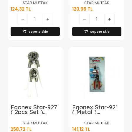
Ceviz Kıracak*50
Saplı*50
STAR MUTFAK
STAR MUTFAK
124,32 TL
120,96 TL
Sepete Ekle
Sepete Ekle
Egonex Star-927
Egonex Star-921
( 2pcs Set )
( Metal )
Metal Fındık &
Sarımsak Ezici*48
Ceviz Kıracak
STAR MUTFAK
STAR MUTFAK
Beyaz Saplı*40
258,72 TL
141,12 TL