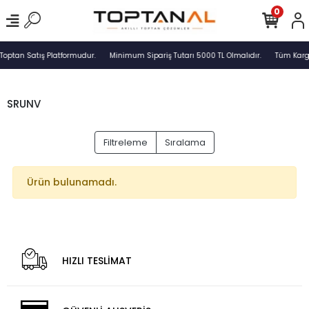
0
Toptan Satış Platformudur.
Minimum Sipariş Tutarı 5000 TL Olmalıdır.
Tüm Kargo
SRUNV
Filtreleme
Sıralama
Ürün bulunamadı.
HIZLI TESLİMAT