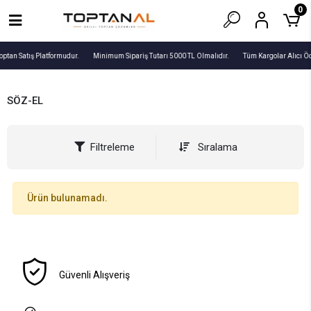
0
optan Satış Platformudur.
Minimum Sipariş Tutarı 5000 TL Olmalıdır.
Tüm Kargolar Alıcı Ö
SÖZ-EL
Filtreleme
Sıralama
Ürün bulunamadı.
Güvenli Alışveriş