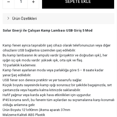
SEPETE EKLE
Ürün Özellikleri
Solar Enerji ile Çalışan Kamp Lambası USB Giriş 5 Mod
Kamp feneri ayrıca taşınabilir şarj cihazı olarak telefonunuzun veya diğer
cihazların USB bağlantısı üzerinden şarj edilebilir.
Bu kamp lambasının iki ampulü vardır (projektör ve doğrudan ışık), her
ışığın üç ışık modu vardır: yüksek ışık, orta ışık ve flaş.
10 parlaklık kademesi.
Kamp feneri ayarlanan moda veya parlaklığa göre 5 – 8 saate kadar
yanar.Şarj edilebilir.
USB fener son derece pratiktir ve yer tasarrufu sağlar.
Küçük boyutu sayesinde kamp ışığı sorunsuz bir şekilde bagajınızda, sırt
çantanızda veya hayatta kalma kitinizde saklanabilir.
Hafif yağmur veya karda açık hava etkinlikleri için uygundur.
IP45 koruma sınıfı, bu fenerin tüm açılardan su sıçramalarına karşı korumalı
olduğu anlamına gelir.
Ürün Boyutu:121x90mm (Asma aparatı 37mm
Malzeme:Kaliteli ABS Plastik