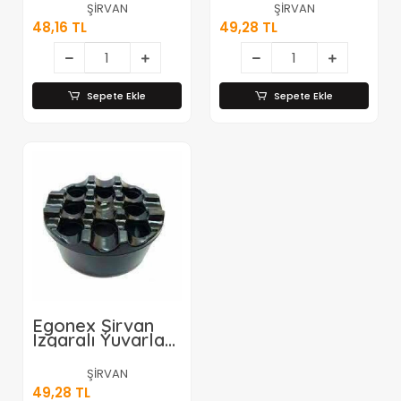
Küllük*100
Küllük*100
ŞİRVAN
ŞİRVAN
48,16 TL
49,28 TL
Sepete Ekle
Sepete Ekle
Egonex Şirvan
Izgaralı Yuvarlak
Bakalit
Küllük*100
ŞİRVAN
49,28 TL