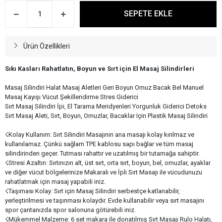
SEPETE EKLE
Ürün Özellikleri
Sıkı Kasları Rahatlatın, Boyun ve Sırt için El Masaj Silindirleri
Masaj Silindiri Halat Masaj Aletleri Geri Boyun Omuz Bacak Bel Manuel
Masaj Kayışı Vücut Şekillendirme Stres Giderici
Sırt Masaj Silindiri İpi, El Tarama Meridyenleri Yorgunluk Giderici Detoks
Sırt Masaj Aleti, Sırt, Boyun, Omuzlar, Bacaklar Için Plastik Masaj Silindiri
☇Kolay Kullanım: Sırt Silindiri Masajının ana masajı kolay kırılmaz ve
kullanılamaz. Çünkü sağlam TPE kablosu sapı bağlar ve tüm masaj
silindirinden geçer. Tutması rahattır ve uzatılmış bir tutamağa sahiptir.
☇Stresi Azaltın: Sırtınızın alt, üst sırt, orta sırt, boyun, bel, omuzlar, ayaklar
ve diğer vücut bölgelerinize Makaralı ve İpli Sırt Masajı ile vücudunuzu
rahatlatmak için masaj yapabili iniz.
☇Taşıması Kolay: Sırt için Masaj Silindiri serbestçe katlanabilir,
yerleştirilmesi ve taşınması kolaydır. Evde kullanabilir veya sırt masajını
spor çantanızda spor salonuna götürebili iniz.
☇Mükemmel Malzeme: 6 set makara ile donatılmış Sırt Masajı Rulo Halatı,