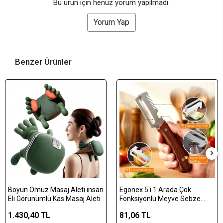
Bu ürün için henüz yorum yapılmadı.
Yorum Yap
Benzer Ürünler
Boyun Omuz Masaj Aleti insan
Egonex 5'i 1 Arada Çok
Eli Görünümlü Kas Masaj Aleti
Fonksiyonlu Meyve Sebze
Soyacağı, Jülyen Dilimleyici ve
1.430,40 TL
81,06 TL
Şişe Açacağı – Ahşap Saplı