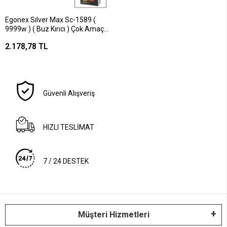
Egonex Sılver Max Sc-1589 (
9999w ) ( Buz Kırıcı ) Çok Amaçlı
Blender Doğrayıcı ( 2pcs Hazne
2.178,78 TL
Bıçaklı= 2lt & 0.5lt ) ( 32000 Rpm
) *6
Güvenli Alışveriş
HIZLI TESLİMAT
7 / 24 DESTEK
Müşteri Hizmetleri