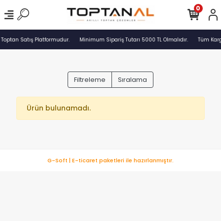
0
 Toptan Satış Platformudur.
Minimum Sipariş Tutarı 5000 TL Olmalıdır.
Tüm Kargo
Filtreleme
Sıralama
Ürün bulunamadı.
G-Soft | E-ticaret paketleri ile hazırlanmıştır.