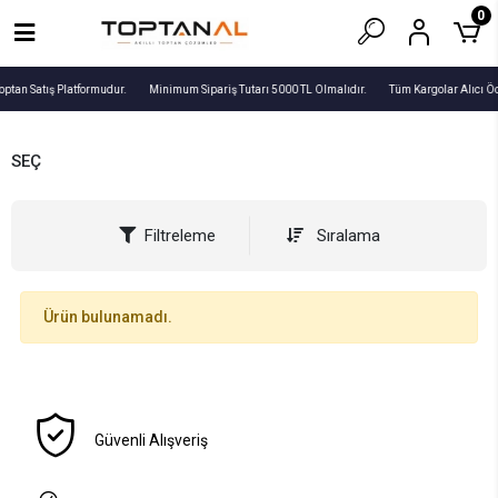
0
optan Satış Platformudur.
Minimum Sipariş Tutarı 5000 TL Olmalıdır.
Tüm Kargolar Alıcı Ö
SEÇ
Filtreleme
Sıralama
Ürün bulunamadı.
Güvenli Alışveriş