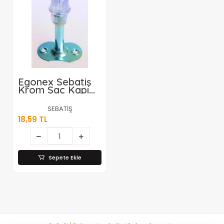
Egonex Sebatiş
Krom Sac Kapı
Stoperi
Tamponu*50x10
SEBATİŞ
18,59 TL
Sepete Ekle