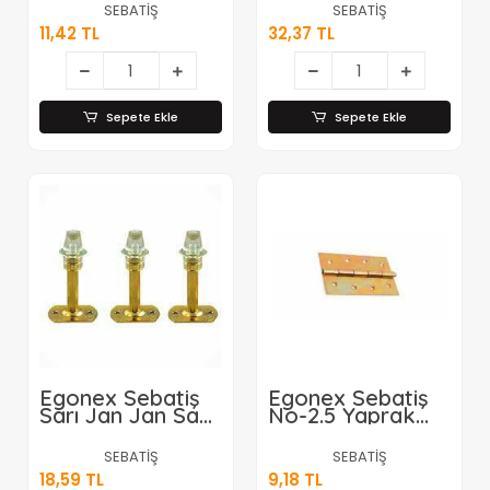
SEBATİŞ
SEBATİŞ
11,42 TL
32,37 TL
Sepete Ekle
Sepete Ekle
Egonex Sebatiş
Egonex Sebatiş
Sarı Jan Jan Sac
No-2.5 Yaprak
Kapı Stoperi
Menteşe *24x48
Tampon*50x10
SEBATİŞ
SEBATİŞ
18,59 TL
9,18 TL