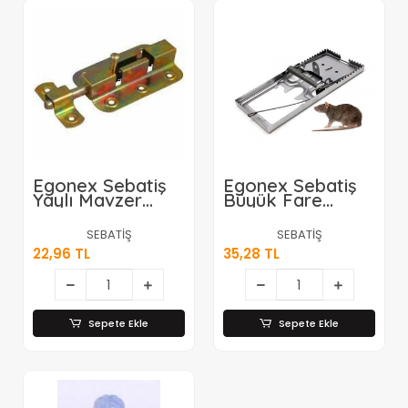
Egonex Sebatiş
Egonex Sebatiş
Yaylı Mavzer
Büyük Fare
Kapı
Kapanı *12x30
Sürgüsü*12x30
SEBATİŞ
SEBATİŞ
22,96 TL
35,28 TL
Sepete Ekle
Sepete Ekle