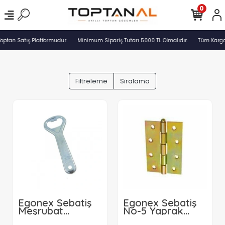
0
optan Satış Platformudur.
Minimum Sipariş Tutarı 5000 TL Olmalıdır.
Tüm Kargol
Filtreleme
Sıralama
Egonex Sebatiş
Egonex Sebatiş
Meşrubat
No-5 Yaprak
Açacak*24x60
Menteşe*12x10