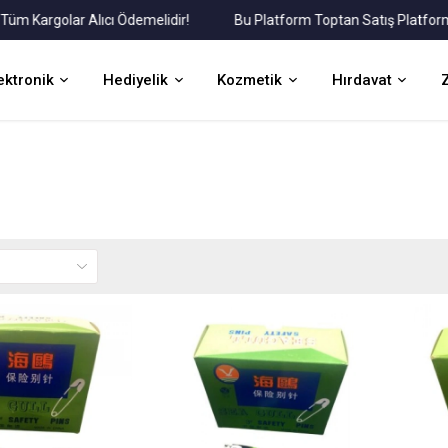
Kargolar Alıcı Ödemelidir!
Bu Platform Toptan Satış Platformudu
ektronik
Hediyelik
Kozmetik
Hırdavat