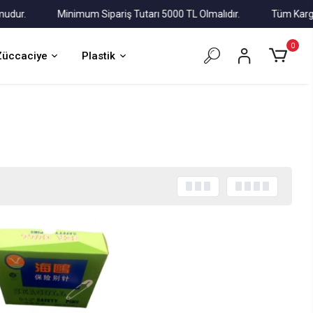
r.
Minimum Sipariş Tutarı 5000 TL Olmalıdır.
Tüm Kargolar A
0
Züccaciye
Plastik