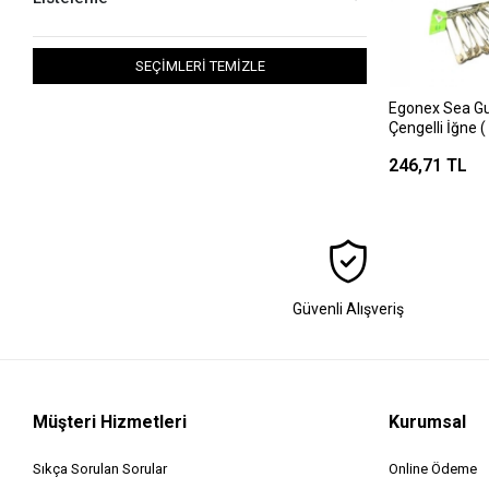
SEÇİMLERİ TEMİZLE
Egonex Sea Gul
Çengelli İğne (
=432pcs=pake
246,71 TL
Güvenli Alışveriş
Müşteri Hizmetleri
Kurumsal
Sıkça Sorulan Sorular
Online Ödeme