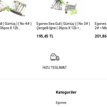
l ( Gümüş ) ( No-4# )
Egonex Sea Gull ( Gümüş ) ( No-3# )
Egonex 
 36pcs X 12li
Çengelli İğne ( 36pcs X 12li =
2# = Mix
t )*1x40
432pcs=paket )*1x40
12li=(4
195,45 TL
201,86
HIZLI TESLİMAT
Kategoriler
Egonex