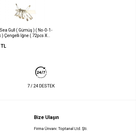
Sea Gull ( Gümüş ) ( No-0-1-
 ) Çengelli İğne ( 72pcs X
+4+4)=864pcs=paket )*1x50
 TL
7 / 24 DESTEK
Bize Ulaşın
Firma Ünvanı: Toptanal Ltd. Şti.