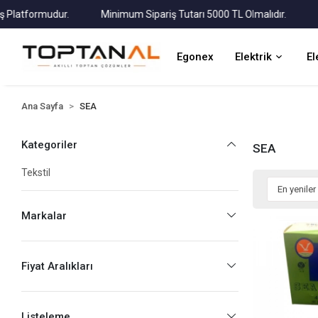
atformudur.
Minimum Sipariş Tutarı 5000 TL Olmalıdır.
Tüm 
Egonex
Elektrik
El
Ana Sayfa
SEA
Kategoriler
SEA
Tekstil
Markalar
Fiyat Aralıkları
Listeleme