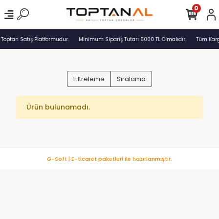
0
 Toptan Satış Platformudur.
Minimum Sipariş Tutarı 5000 TL Olmalıdır.
Tüm Kargo
Filtreleme
Sıralama
Ürün bulunamadı.
G-Soft | E-ticaret paketleri ile hazırlanmıştır.