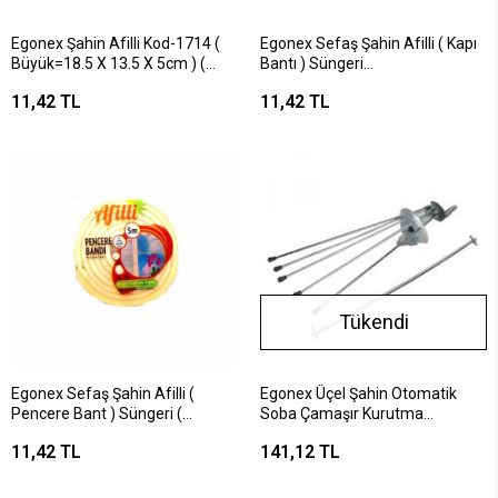
Egonex Şahin Afilli Kod-1714 (
Egonex Sefaş Şahin Afilli ( Kapı
Büyük=18.5 X 13.5 X 5cm ) (
Bantı ) Süngeri
Beyaz ) ( Sıvacı ) ( Temizlik )
18mmx2.5mt*100=k
11,42 TL
11,42 TL
Süngeri*24x10
Tükendi
Egonex Sefaş Şahin Afilli (
Egonex Üçel Şahin Otomatik
Pencere Bant ) Süngeri (
Soba Çamaşır Kurutma
0.8mmx5mt )*100=k
Askısı*20
11,42 TL
141,12 TL