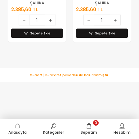
(plastik) Su
(plastik) Su
ŞAHİKA
ŞAHİKA
Isıtıcısı (
Isıtıcısı (
2.385,60 TL
2.385,60 TL
Çakmaklık Fişli
Çakmaklık Fişli
)*30
)*30
Sepete Ekle
Sepete Ekle
G-Soft | E-ticaret paketleri ile hazırlanmıştır.
0
Anasayfa
Kategoriler
Sepetim
Hesabım