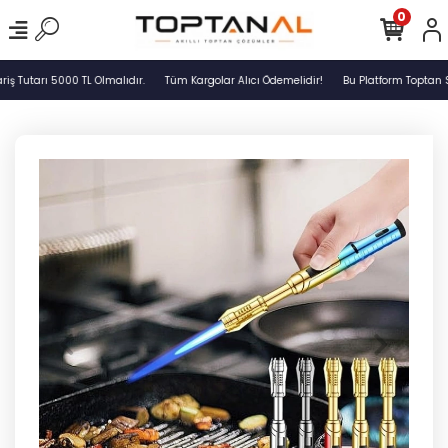
0
 Tutarı 5000 TL Olmalıdır.
Tüm Kargolar Alıcı Ödemelidir!
Bu Platform Toptan S