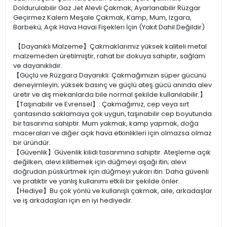
Doldurulabilir Gaz Jet Alevli Çakmak, Ayarlanabilir Rüzgar
Geçirmez Kalem Meşale Çakmak, Kamp, Mum, Izgara,
Barbekü, Açık Hava Havai Fişekleri İçin (Yakıt Dahil Değildir)
【Dayanıklı Malzeme】Çakmaklarımız yüksek kaliteli metal
malzemeden üretilmiştir, rahat bir dokuya sahiptir, sağlam
ve dayanıklıdır.
【Güçlü ve Rüzgara Dayanıklı: Çakmağımızın süper gücünü
deneyimleyin; yüksek basınç ve güçlü ateş gücü anında alev
üretir ve dış mekanlarda bile normal şekilde kullanılabilir.】
【Taşınabilir ve Evrensel】: Çakmağımız, cep veya sırt
çantasında saklamaya çok uygun, taşınabilir cep boyutunda
bir tasarıma sahiptir. Mum yakmak, kamp yapmak, doğa
maceraları ve diğer açık hava etkinlikleri için olmazsa olmaz
bir üründür.
【Güvenlik】Güvenlik kilidi tasarımına sahiptir. Ateşleme açık
değilken, alevi kilitlemek için düğmeyi aşağı itin; alevi
doğrudan püskürtmek için düğmeyi yukarı itin. Daha güvenli
ve pratiktir ve yanlış kullanımı etkili bir şekilde önler.
【Hediye】Bu çok yönlü ve kullanışlı çakmak, aile, arkadaşlar
ve iş arkadaşları için en iyi hediyedir.