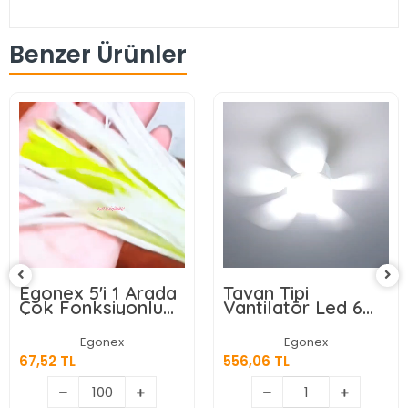
Benzer Ürünler
Egonex 5'i 1 Arada
Tavan Tipi
Çok Fonksiyonlu
Vantilatör Led 6
Meyve Sebze
Kanatlı
Soyacağı, Jülyen
Egonex
Egonex
Dilimleyici ve Şişe
67,52 TL
556,06 TL
Açacağı – Ahşap
Saplı Paslanmaz
Çelik