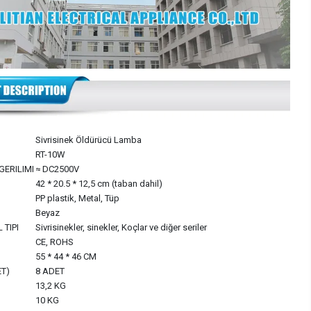
Sivrisinek Öldürücü Lamba
RT-10W
GERILIMI
≈ DC2500V
42 * 20.5 * 12,5 cm (taban dahil)
PP plastik, Metal, Tüp
Beyaz
TIPI
Sivrisinekler, sinekler, Koçlar ve diğer seriler
CE, ROHS
55 * 44 * 46 CM
T)
8 ADET
13,2 KG
10 KG