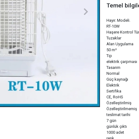
Temel bilgil
Hayır. Modeli.
RT-10W
Haşere Kontrol Tü
Tuzaklar
Alan Uygulama
50 m²
Tip
elektrik çarpması
Tasarım
Normal
Güç kaynağı
Elektrik
Sertifika
CE, RoHS
Özelleştirilmiş
Özelleştirilmemiş
teslimat tarihi
7 gün
günlük çıktı
1000 adet
renk