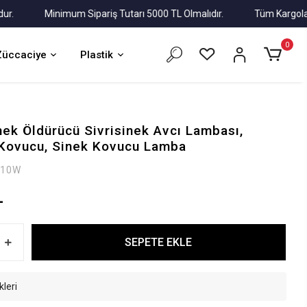
Minimum Sipariş Tutarı 5000 TL Olmalıdır.
Tüm Kargolar Alıcı 
0
Züccaciye
Plastik
ek Öldürücü Sivrisinek Avcı Lambası,
 Kovucu, Sinek Kovucu Lamba
-10W
L
SEPETE EKLE
kleri