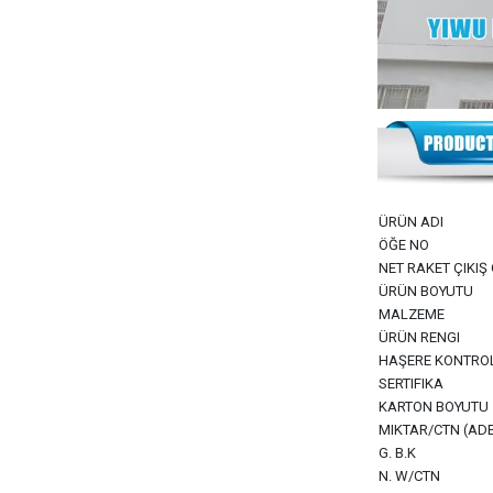
ÜRÜN ADI
ÖĞE NO
NET RAKET ÇIKIŞ 
ÜRÜN BOYUTU
MALZEME
ÜRÜN RENGI
HAŞERE KONTROL 
SERTIFIKA
KARTON BOYUTU
MIKTAR/CTN (ADE
G. B.K
N. W/CTN