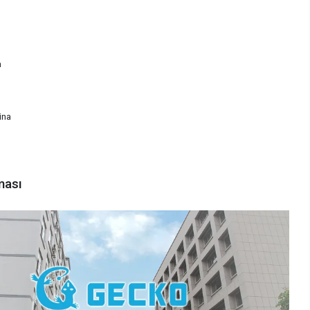
m
ina
ması