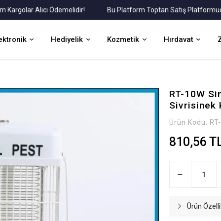
ar Alıcı Ödemelidir!
Bu Platform Toptan Satış Platformudur.
ektronik
Hediyelik
Kozmetik
Hırdavat
RT-10W Sin
Sivrisinek
Ürün Kodu:
RT
810,56 T
Ürün Özelli