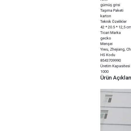
gümüş grisi
Taşıma Paketi
karton
Teknik Özelikler
42 * 20.5 * 12,5 c
Ticari Marka
gecko
Menşei
Yiwu, Zhejiang, Ch
HS Kodu
8543709990
Üretim Kapasitesi
1000
Ürün Açıkla