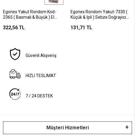
Egonex Yakut Rondom Kod-
Egonex Rondom Yakut-7330 (
2365 ( Basmalı & Büyük ) El
Küçük & İpli ) Sebze Doğrayıcı
Rondosu Doğrayıcı ( 3 Bıçaklı ) (
Morenica El Rondosu*36
322,56 TL
131,71 TL
Mika Kristal Pls.hazne= 1lt ) (
Morenica Serisi )*36
Güvenli Alışveriş
HIZLI TESLİMAT
7 / 24 DESTEK
Müşteri Hizmetleri