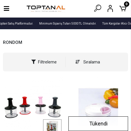
0
optan Satış Platformudur.
Minimum Sipariş Tutarı 5000 TL Olmalıdır.
Tüm Kargolar Alıcı Öd
RONDOM
Filtreleme
Sıralama
Tükendi