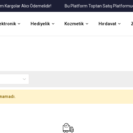
golar Alıcı Ödemelidir!
Bu Platform Toptan Satış Platformudur.
ektronik
Hediyelik
Kozmetik
Hırdavat
unamadı.