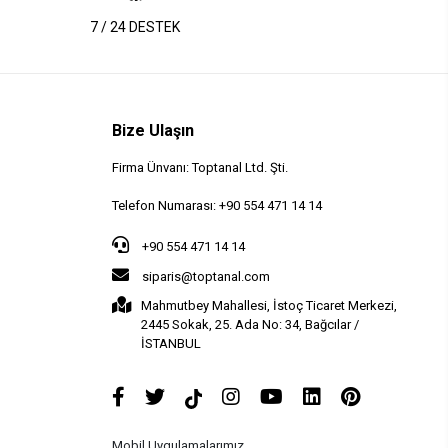
7 / 24 DESTEK
Bize Ulaşın
Firma Ünvanı: Toptanal Ltd. Şti.
Telefon Numarası: +90 554 471 14 14
+90 554 471 14 14
siparis@toptanal.com
Mahmutbey Mahallesi, İstoç Ticaret Merkezi,
2445 Sokak, 25. Ada No: 34, Bağcılar /
İSTANBUL
Mobil Uygulamalarımız