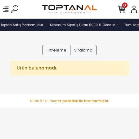
0
 Toptan Satış Platformudur.
Minimum Sipariş Tutarı 5000 TL Olmalıdır.
Tüm Kargo
Filtreleme
Sıralama
Ürün bulunamadı.
G-Soft | E-ticaret paketleri ile hazırlanmıştır.