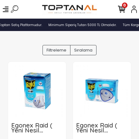
0
optan Satış Platformudur.
Minimum Sipariş Tutarı 5000 TL Olmalıdır.
Tüm Kargol
Filtreleme
Sıralama
Egonex Raid (
Egonex Raid (
Yeni Nesil
Yeni Nesil
Elektro ) ( Set ) (
Elektro ) ( Yedek