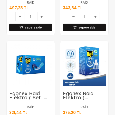
Makine + Kum
) Kum Tablet (
RAİD
RAİD
Tablet ) ( 240
240 Saat ) Sinek
497,28 TL
343,84 TL
Saat ) Sinek &
& Sivrisinek
Sivrisinek
Öldürücü (
Öldürücü (
Kokusuz )*6x1
Kokusuz )*6x6
Sepete Ekle
Sepete Ekle
Egonex Raid
Egonex Raid
Elektro ( Set=
Elektro (
Tablet ) (10
Sivrisinek Karşı )
Gece) ( Elektro
( Likit & Yedek ) (
RAİD
RAİD
Isıtıcı Makine +
45 Gece )
321,44 TL
375,20 TL
10ad.kokusuz
27.4ml*6x4