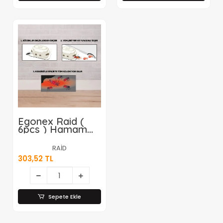
Egonex Raid (
6pcs ) Hamam
Böcek Yemi (
Kokusuz & Pratik
RAİD
& 3 Ay Etkili
303,52 TL
)*12=k
Sepete Ekle