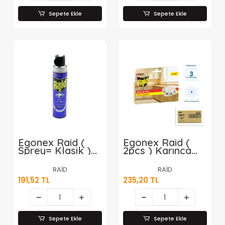
Şişe=27.4ml )*6x4
Sepete Ekle
Sepete Ekle
Egonex Raid (
Egonex Raid (
Sprey= Klasik )
2pcs ) Karınca
Karasinek &
Yemi ( Kokusuz &
Sivrisinek
Pratik & 3 Ay
RAİD
RAİD
Öldürücü & Savar
Etkili)*12=k
191,52 TL
235,20 TL
İlaç ( Lacivert
Şişe ) ( 300ml
)*12x4
Sepete Ekle
Sepete Ekle