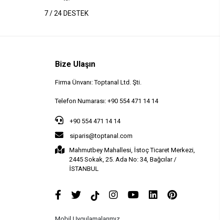
7 / 24 DESTEK
Bize Ulaşın
Firma Ünvanı: Toptanal Ltd. Şti.
Telefon Numarası: +90 554 471 14 14
+90 554 471 14 14
siparis@toptanal.com
Mahmutbey Mahallesi, İstoç Ticaret Merkezi,
2445 Sokak, 25. Ada No: 34, Bağcılar /
İSTANBUL
Mobil Uygulamalarımız