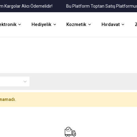
golar Alıcı Ödemelidir!
Bu Platform Toptan Satış Platformudur.
ektronik
Hediyelik
Kozmetik
Hırdavat
unamadı.