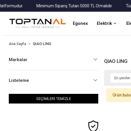
ormudur.
Minimum Sipariş Tutarı 5000 TL Olmalıdır.
Tüm Kar
Egonex
Elektrik
El
Ana Sayfa
QIAO LING
Markalar
QIAO LING
Listeleme
Ürün bul
SEÇİMLERİ TEMİZLE