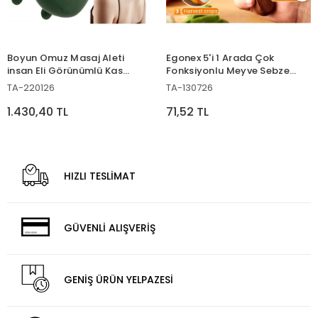
Boyun Omuz Masaj Aleti
Egonex 5'i 1 Arada Çok
insan Eli Görünümlü Kas
Fonksiyonlu Meyve Sebze
Masaj Aleti
Soyacağı, Jülyen Dilimleyici
TA-220126
TA-130726
ve Şişe Açacağı – Ahşap
Saplı Paslanmaz Çelik
1.430,40 TL
71,52 TL
HIZLI TESLİMAT
GÜVENLİ ALIŞVERİŞ
GENİŞ ÜRÜN YELPAZESİ