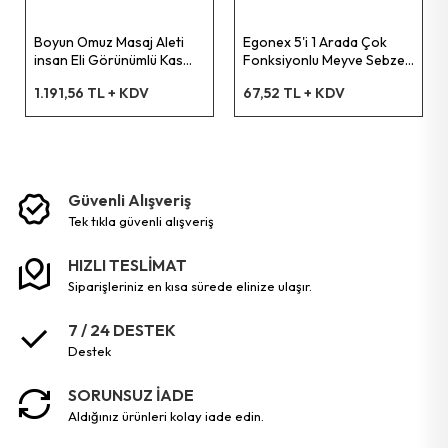
Boyun Omuz Masaj Aleti
Egonex 5'i 1 Arada Çok
Pet Shop Ürünleri
insan Eli Görünümlü Kas
Fonksiyonlu Meyve Sebze
Masaj Aleti
Soyacağı, Jülyen Dilimleyici
1.191,56 TL + KDV
67,52 TL + KDV
ve Şişe Açacağı – Ahşap
Kişisel Güvenlik Ürünleri
Saplı Paslanmaz Çelik
Kişisel Bakım Aletleri
Güvenli Alışveriş
Güvenlik Ürünleri
tek tikla güvenli̇ alişveri̇ş
HIZLI TESLİMAT
Temizlik Aletleri
siparişleriniz en kısa sürede elinize ulaşır.
7 / 24 DESTEK
Kişisel Temizlik Ürünleri
destek
Bisiklet & Motor Malzemeleri
SORUNSUZ İADE
aldığınız ürünleri kolay iade edin.
Ev & Ofis Dekor Ürünleri