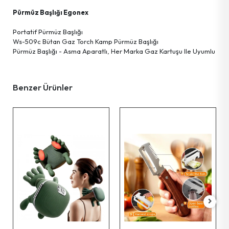
Kişisel Bakım Ürünleri
Tartı Ürünleri
Askı Grup
Pürmüz Başlığı Egonex
Ayna Grup
Terzi El Aletleri
Hobi Ürünleri
Portatif Pürmüz Başlığı
Ws-509c Bütan Gaz Torch Kamp Pürmüz Başlığı
Pürmüz Başlığı - Asma Aparatlı, Her Marka Gaz Kartuşu Ile Uyumlu
Güvenlik Ürünleri
Temizlik Ürünleri
Tekstil Ürünleri
Benzer Ürünler
Haşere İlaç & Makine & Ürünleri
Ev Gereçleri
Kişisel Eşyalar
Aydınlatma Ürünleri
Temizlik Gereçleri
Parti Ürünleri
Okul & Ofis Malzemeleri
Bilgisayar Malzemeleri
Deniz Ürünleri
Streç Film &ürünleri
Tv & Radyo & Uydu &ürünleri