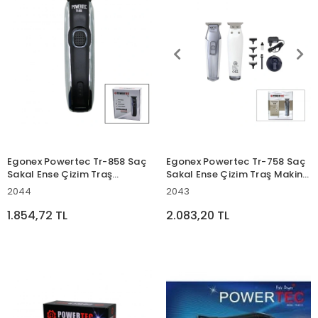
Egonex Powertec Tr-858 Saç
Egonex Powertec Tr-758 Saç
Sakal Ense Çizim Traş
Sakal Ense Çizim Traş Makine
Makinesi ( Hızlı Usb Şarjlı &
( Hız Ayarı ) ( Hızlı Fiş Şarj &
2044
2043
Şarj Göstergeli & T Bıçak &
Şarj Gösterge & T Bıçak &
Krom Kaplama Gövde )*20
Krom Kaplı Gövde )*20
1.854,72 TL
2.083,20 TL