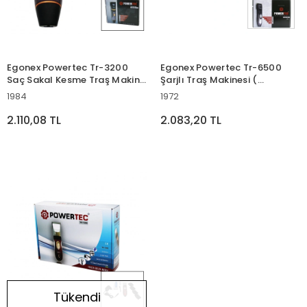
Egonex Powertec Tr-3200
Egonex Powertec Tr-6500
Saç Sakal Kesme Traş Makine
Şarjlı Traş Makinesi (
(çift Batarya & Tarak Ayarı &
Kablosuz ) ( 6 Saat Çalışma )
1984
1972
Fiş Şarjlı & 2 Kademe Hız)*20
( Çift Batarya )*20
2.110,08 TL
2.083,20 TL
Tükendi