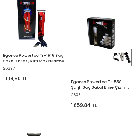
Egonex Powertec Tr-1515 Saç
Sakal Ense Çizim Makinesi*60
26297
1.108,80 TL
Egonex Powertec Tr-558
Şarjlı Saç Sakal Ense Çizim
Traş Makinesi ( T Bıçak )*20
2303
1.659,84 TL