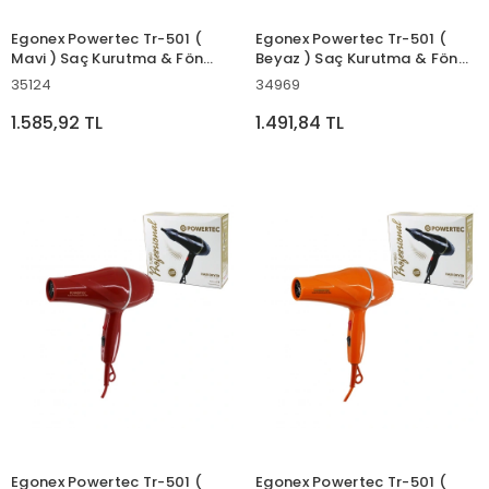
Egonex Powertec Tr-501 (
Egonex Powertec Tr-501 (
Mavi ) Saç Kurutma & Fön
Beyaz ) Saç Kurutma & Fön
Makinesi 2500w
Makinesi 2500w
35124
34969
Performans*12
Performans*12
1.585,92 TL
1.491,84 TL
Egonex Powertec Tr-501 (
Egonex Powertec Tr-501 (