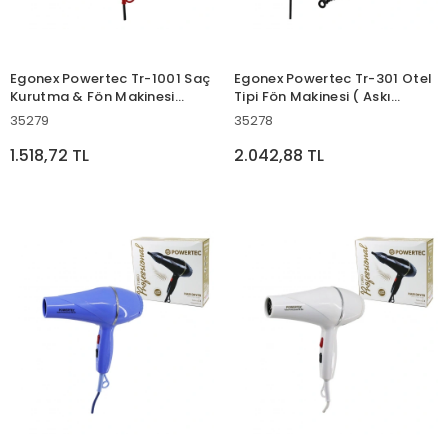
Egonex Powertec Tr-1001 Saç
Egonex Powertec Tr-301 Otel
Kurutma & Fön Makinesi
Tipi Fön Makinesi ( Askı
2500w Perform*12
Aparatlı ) ( Duvar Tipi )
35279
35278
2500w ( Spa - Fitness Gym -
ev Kuaför )*12
1.518,72 TL
2.042,88 TL