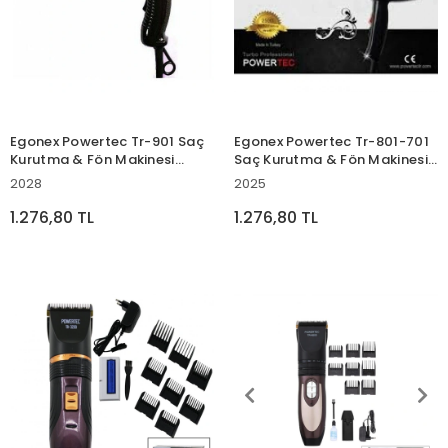
Egonex Powertec Tr-901 Saç
Egonex Powertec Tr-801-701
Kurutma & Fön Makinesi
Saç Kurutma & Fön Makinesi
2500w Perform*12
2500w Perf*12
2028
2025
1.276,80 TL
1.276,80 TL