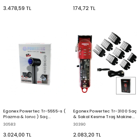
Ekran) (36w) (9-seviye Ayarı)
Makinesi ( Usb Şarjlı ) (
(otomatik & Mauel)*20
Baskılı Gövde) ( T Bıçak )
3.478,59 TL
174,72 TL
*100
Egonex Powertec Tr-5555-s (
Egonex Powertec Tr-3100 Saç
Plazma & Ionıc ) Saç
& Sakal Kesme Traş Makinesi
Kurutma & Fön Makinesi (
( Şeffaf Ana Kartlı Gövde &
30583
30390
Sessiz & Güçlü Motor ) (
Usb Şarjlı Göstergeli & Tarak
Mıknatıslı Başlıklar )*11
Ayar Mandallı )*20
3.024,00 TL
2.083,20 TL