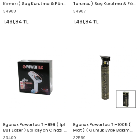
Kırmızı ) Saç Kurutma & Fön
Turuncu ) Saç Kurutma & Fön
Makinesi 2500w
Makinesi 2500w
34968
34967
Performans*12
Performans*12
1.491,84 TL
1.491,84 TL
Egonex Powertec Tr-999 ( Ipl
Egonex Powertec Tr-1005 (
Buz Lazer ) Epilasyon Cihazı (
Mat ) ( Günlük Evde Bakım
Fişli Şarjlı ) (dokunmatik Lcd
Vücut Kılı ) Ense & Sakal Traş
33400
32559