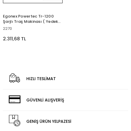
Egonex Powertec Tr-1200
Şarjlı Traş Makinası ( Yedek
Bataryalı )*20
2270
2.311,68 TL
HIZLI TESLİMAT
GÜVENLİ ALIŞVERİŞ
GENİŞ ÜRÜN YELPAZESİ