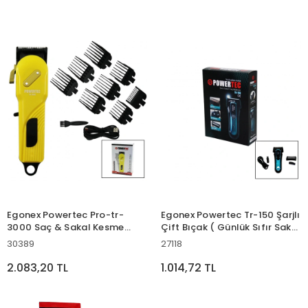
Egonex Powertec Pro-tr-
Egonex Powertec Tr-150 Şarjlı
3000 Saç & Sakal Kesme
Çift Bıçak ( Günlük Sıfır Sakal
Traş Makinesi ( Sarı & Siyah
) Traş Makinesi ( Bıyık
30389
27118
Gövde & Usb Şarjlı Göstergeli
Düzeltme & Yedek Başlık )*20
& Tarak Ayar Mandallı )*20
2.083,20 TL
1.014,72 TL