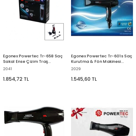
Egonex Powertec Tr-658 Saç
Egonex Powertec Tr-601s Saç
Sakal Ense Çizim Traş
Kurutma & Fön Makinesi
Makinesi ( T Bıçak )*20
2500w Performans*12
2041
2029
1.854,72 TL
1.545,60 TL