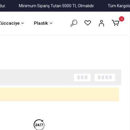
Minimum Sipariş Tutarı 5000 TL Olmalıdır.
Tüm Kargolar Alı
0
Züccaciye
Plastik