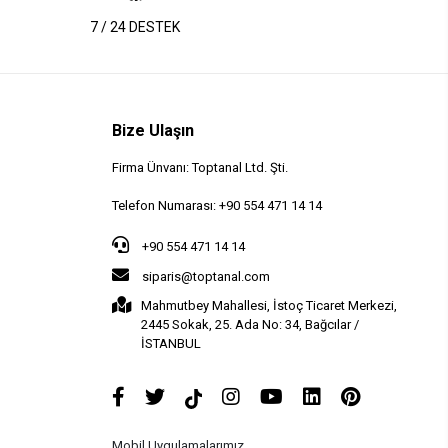
7 / 24 DESTEK
Bize Ulaşın
Firma Ünvanı: Toptanal Ltd. Şti.
Telefon Numarası: +90 554 471 14 14
+90 554 471 14 14
siparis@toptanal.com
Mahmutbey Mahallesi, İstoç Ticaret Merkezi,
2445 Sokak, 25. Ada No: 34, Bağcılar /
İSTANBUL
Mobil Uygulamalarımız