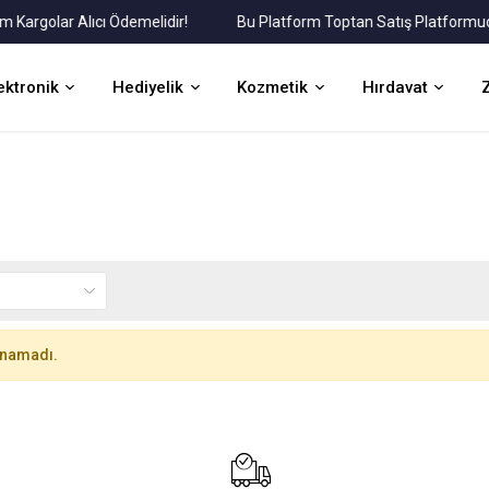
golar Alıcı Ödemelidir!
Bu Platform Toptan Satış Platformudur.
ektronik
Hediyelik
Kozmetik
Hırdavat
unamadı.