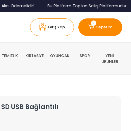
ı Ödemelidir!
Bu Platform Toptan Satış Platformudur.
0
Giriş Yap
Sepetim
TEMİZLİK
KIRTASİYE
OYUNCAK
SPOR
YENİ
ÜRÜNLER
SD USB Bağlantılı