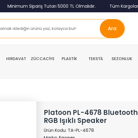
Minimum Sipariş Tutarı 5000 TL Olmalıdır.
Tüm Kargolar Alıc
Ara
HIRDAVAT
ZÜCCACİYE
PLASTİK
TEKSTİL
SEZONLUK
Platoon PL-4678 Bluetooth 
RGB Işıklı Speaker
Ürün Kodu:
TA-PL-4678
Marka:
Egonex