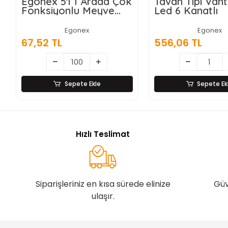
Egonex 5'i 1 Arada Çok
Tavan Tipi Vant
Fonksiyonlu Meyve
Led 6 Kanatlı
Sebze Soyacağı,
Jülyen Dilimleyici ve
Egonex
Egonex
Şişe Açacağı – Ahşap
67,52 TL
556,06 TL
Saplı Paslanmaz Çelik
Sepete Ekle
Sepete Ek
Hızlı Teslimat
Siparişleriniz en kısa sürede elinize
Güv
ulaşır.