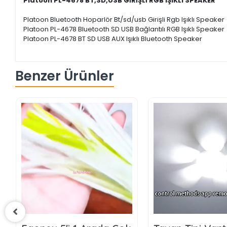
Platoon PL-4678 BT,SD,USB GİRİŞLİ RGB IŞIKLI SPEAKER
Platoon Bluetooth Hoparlör Bt/sd/usb Girişli Rgb Işıklı Speaker
Platoon PL-4678 Bluetooth SD USB Bağlantılı RGB Işıklı Speaker
Platoon PL-4678 BT SD USB AUX Işıklı Bluetooth Speaker
Benzer Ürünler