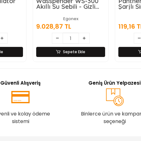
ilatör
Wasspender WS-300
Panthe
Akıllı Su Sebili - Gizli
Şarjlı 
Damacanalı -
Lamba
Dokunmatik Ekran
Egonex
9.028,87 TL
119,16 T
le
Sepete Ekle
Güvenli Alışveriş
Geniş Ürün Yelpazesi
enli ve kolay ödeme
Binlerce ürün ve kampa
sistemi
seçeneği