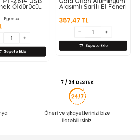
r PT-Z614 USB
Gold Orion Alüminyum
Sinek Öldürücü
Alaşımlı Şarjlı El Feneri
Egonex
357,47 TL
L
Sepete Ekle
Sepete Ekle
7 / 24 DESTEK
nya
Öneri ve şikayetlerinizi bize
iletebilirsiniz.