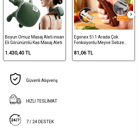
Boyun Omuz Masaj Aleti insan
Egonex 5'i 1 Arada Çok
Eli Görünümlü Kas Masaj Aleti
Fonksiyonlu Meyve Sebze
Soyacağı, Jülyen Dilimleyici ve
1.430,40 TL
81,06 TL
Şişe Açacağı – Ahşap Saplı
Paslanmaz Çelik
Güvenli Alışveriş
HIZLI TESLİMAT
7 / 24 DESTEK