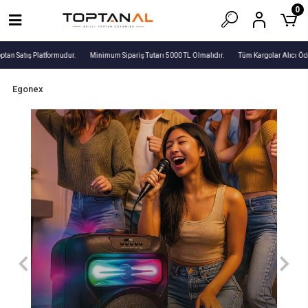
0
tan Satış Platformudur.
Minimum Sipariş Tutarı 5000 TL Olmalıdır.
Tüm Kargolar Alıcı Öde
Egonex