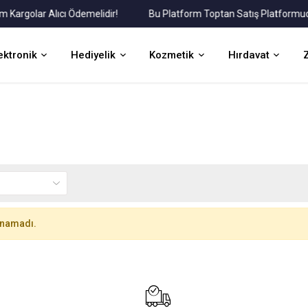
golar Alıcı Ödemelidir!
Bu Platform Toptan Satış Platformudur.
ektronik
Hediyelik
Kozmetik
Hırdavat
unamadı.