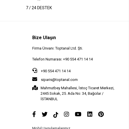
7 / 24 DESTEK
Bize Ulaşın
Firma Ünvanı: Toptanal Ltd. Şti.
Telefon Numarası: +90 554 471 14 14
+90 554 471 14 14
siparis@toptanal.com
Mahmutbey Mahallesi, İstoç Ticaret Merkezi,
2445 Sokak, 25. Ada No: 34, Bağcılar /
İSTANBUL
Mobil Uygulamalarımız