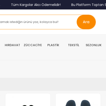
Tüm Kargolar Alıcı Ödemelidir!
Bu Platform Toptan Sa
Ara
HIRDAVAT
ZÜCCACİYE
PLASTİK
TEKSTİL
SEZONLUK