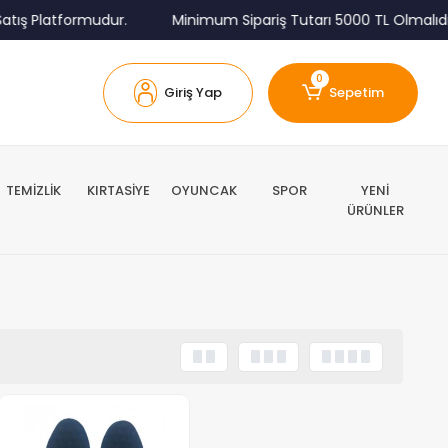
tış Platformudur.
Minimum Sipariş Tutarı 5000 TL Olmalıdır
0
Giriş Yap
Sepetim
TEMİZLİK
KIRTASİYE
OYUNCAK
SPOR
YENİ
ÜRÜNLER