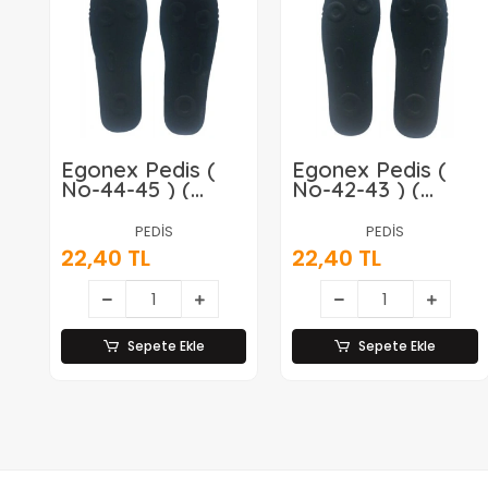
Egonex Pedis (
Egonex Pedis (
No-44-45 ) (
No-42-43 ) (
Erkek ) (
Erkek ) (
Ortapedik )
Ortapedik )
PEDİS
PEDİS
Ayakkabı Keçesi
Ayakkabı Keçesi
22,40 TL
22,40 TL
( Konforlu &
( Konforlu &
Klimalı ) (tekstil
Klimalı ) (tekstil
İç Astar &
İç Astar &
Poliüretan Köpük
Poliüretan Köpük
Taban)*10x50
Taban)*10x50
Sepete Ekle
Sepete Ekle