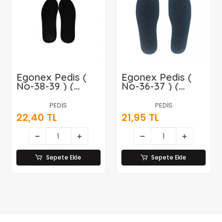
Egonex Pedis (
Egonex Pedis (
No-38-39 ) (
No-36-37 ) (
Bayan ) (
Bayan ) (
Ortapedik )
Ortapedik )
PEDİS
PEDİS
Ayakkabı Keçesi
Ayakkabı Keçesi
22,40 TL
21,95 TL
( Konforlu &
( Konforlu &
Klimalı ) (tekstil
Klimalı ) (tekstil
İç Astar &
İç Astar &
Poliüretan Köpük
Poliüretan Köpük
Taban)*10x50
Taban)*10x50
Sepete Ekle
Sepete Ekle