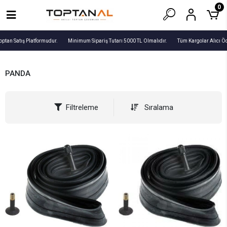
0
optan Satış Platformudur.
Minimum Sipariş Tutarı 5000 TL Olmalıdır.
Tüm Kargolar Alıcı Öd
PANDA
Filtreleme
Sıralama