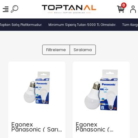
0
Toptan Satış Platformudur.
Minimum Sipariş Tutarı 5000 TL Olmalıdır.
Tüm Kargol
Filtreleme
Sıralama
Egonex
Egonex
Panasonic ( Sarı )
Panasonic (
( E27 ) (
Beyaz ) ( E27 ) (