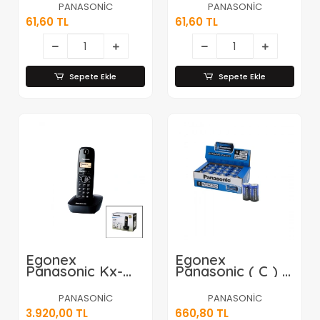
4.9w=40w ) Led
4.9w=43w ) Led
PANASONİC
PANASONİC
Ampul ( Warm
Ampul ( Cool
61,60 TL
61,60 TL
White ) ( 470lm
White ) ( 515lm
)*20x5
)*20x5
Sepete Ekle
Sepete Ekle
Egonex
Egonex
Panasonic Kx-
Panasonic ( C ) (
tg1611 (siyah &
Orta ) Pil ( 24pcs
Oval) (dijital)
)*1x20
PANASONİC
PANASONİC
(kablosuz &
3.920,00 TL
660,80 TL
Telsiz) Telefon