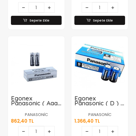
(arayan No
Görme) (50
Hafıza) (10no
Tekrar
Sepete Ekle
Sepete Ekle
Arama)*36
Egonex
Egonex
Panasonic ( Aaa
Panasonic ( D ) (
) ( İnce ) Pil (
Büyük ) Pil (
60pcs )*1x20
24pcs )*1x12
PANASONİC
PANASONİC
862,40 TL
1.366,40 TL