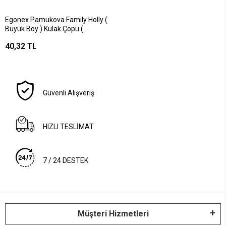
Egonex Pamukova Family Holly (
Büyük Boy ) Kulak Çöpü (
Pamuklu Çubuk ) ( Yuvarlak
40,32 TL
Kutu )*6x24
Güvenli Alışveriş
HIZLI TESLİMAT
7 / 24 DESTEK
Müşteri Hizmetleri