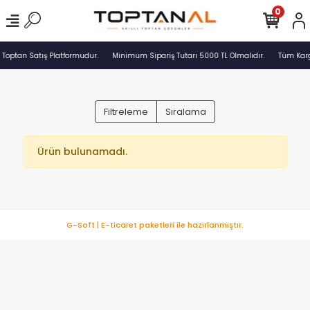
0
 Toptan Satış Platformudur.
Minimum Sipariş Tutarı 5000 TL Olmalıdır.
Tüm Karg
Filtreleme
Sıralama
Ürün bulunamadı.
G-Soft | E-ticaret paketleri ile hazırlanmıştır.