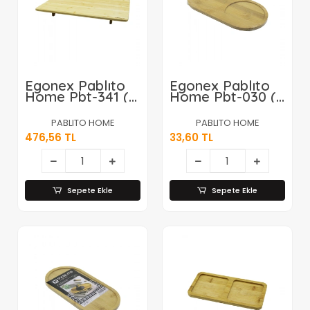
Egonex Pablıto
Egonex Pablıto
Home Pbt-341 (
Home Pbt-030 (
40x60x7cm )
2 Bölmeli ) (
Ahşap Bambu
Oval ) Ahşap
PABLITO HOME
PABLITO HOME
Kesme Tahtası
Bambu Yağdanık
476,56 TL
33,60 TL
Kesim Panosu (
Altlık (
Ayaklı Sofra )*6
12x24x0.8cm
)*144
Sepete Ekle
Sepete Ekle