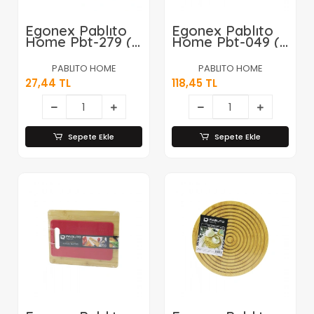
Egonex Pablıto
Egonex Pablıto
Home Pbt-279 (
Home Pbt-049 (
Dikdörtgen )
2li ) ( D.gen ) (
Ahşap Bambu
Bambu Kenar )
PABLITO HOME
PABLITO HOME
Yağdanlık Altlık (
Organizer Sepet
27,44 TL
118,45 TL
Mini Tepsi ) (
(ahşap Altlık &
20x10x0.8cm
Bezli)
)*240
(19x27x10cm &
15x24x8cm)*60
Sepete Ekle
Sepete Ekle