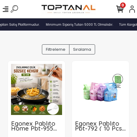
0
ptan Satış Platformudur.
Minimum Sipariş Tutarı 5000 TL Olmalıdır.
Tüm Kargolar
Filtreleme
Sıralama
Egonex Pablıto
Egonex Pablıto
Home Pbt-955
Pbt-792 ( 10 Pcs
16cm Metal
) Mini & Cep Islak