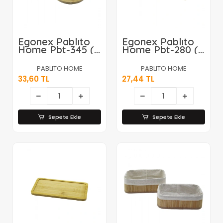
Egonex Pablıto
Egonex Pablıto
Home Pbt-345 (
Home Pbt-280 (
Oval ) Ahşap
2 Bölmeli ) (
Bambu Yağdanık
Dikdörtgen )
PABLITO HOME
PABLITO HOME
Altlık & Sunum
Ahşap Bambu
33,60 TL
27,44 TL
Tepsi (
Yağdanlık Altlık (
12x24x0.8cm
Mini Tepsi ) (
)*144
20x10x0.8cm
)*240
Sepete Ekle
Sepete Ekle