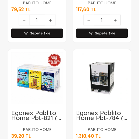
Kevgir*10x30
Mendil*24=k
PABLITO HOME
PABLITO HOME
79,52 TL
117,60 TL
Sepete Ekle
Sepete Ekle
Egonex Pablıto
Egonex Pablıto
Home Pbt-821 (
Home Pbt-784 (
8pcs ) ( Mini )
5pcs ) Yuvarlak
Cep ( Kağıt )
Banyo Seti &
PABLITO HOME
PABLITO HOME
Mendil ( 9lu
Takımı (bambu
39,20 TL
1.310,40 TL
Paket )*60=k
Detaylı) (çöp