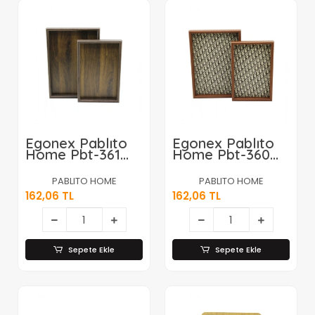
Egonex Pablıto
Egonex Pablıto
Home Pbt-361
Home Pbt-360
(koyu
(desenli &
Kahverengi) (2li
Kahverengi) (2li
PABLITO HOME
PABLITO HOME
Set) (dikdörtgen)
Set) (dikdörtgen)
162,06 TL
162,06 TL
Ahşap Bambu
Ahşap Bambu
Sunum Tepsi
Sunum Tepsi
(20x30cm-
(20x30cm-
25x35cm-
25x35cm-
Derinlik:
Derinlik:
Sepete Ekle
Sepete Ekle
2cm)*20=k
2cm)*20=k