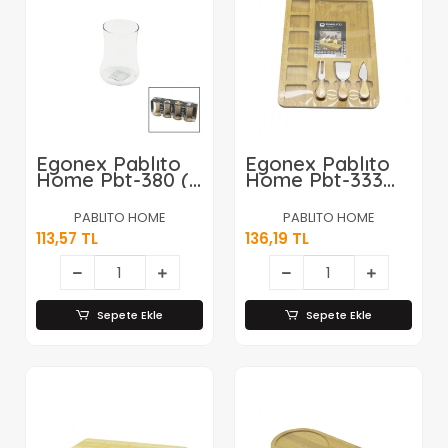
Egonex Pablıto
Egonex Pablıto
Home Pbt-380 (
Home Pbt-333
4pcs ) Cam Çay
(d.gen) ( 6+1
Bardak ( 180ml
Bölmeli ) ( Mdf )
PABLITO HOME
PABLITO HOME
)*18=k
Kahvaltı Peynir
113,57 TL
136,19 TL
Sunum Panosu (3
Bıçak=ahşap
Sap)
(30x39.5cm)*36
Sepete Ekle
Sepete Ekle