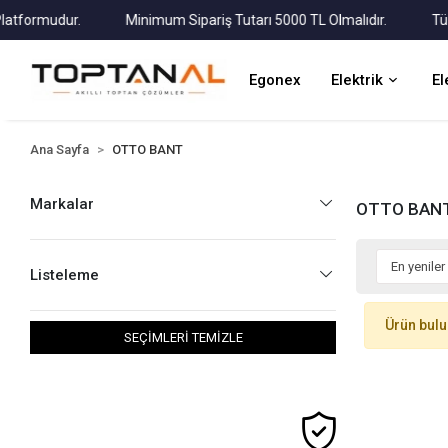
tformudur.
Minimum Sipariş Tutarı 5000 TL Olmalıdır.
Tüm K
Egonex
Elektrik
El
Ana Sayfa
OTTO BANT
Markalar
OTTO BAN
Listeleme
Ürün bul
SEÇİMLERİ TEMİZLE