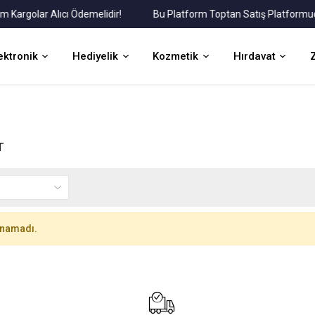
argolar Alıcı Ödemelidir!
Bu Platform Toptan Satış Platformudur.
ektronik
Hediyelik
Kozmetik
Hırdavat
T
unamadı.