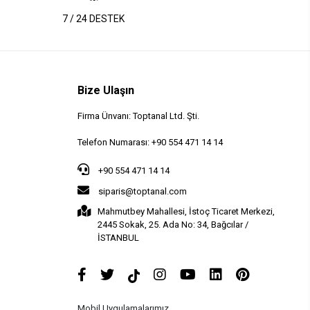
7 / 24 DESTEK
Bize Ulaşın
Firma Ünvanı: Toptanal Ltd. Şti.
Telefon Numarası: +90 554 471 14 14
+90 554 471 14 14
siparis@toptanal.com
Mahmutbey Mahallesi, İstoç Ticaret Merkezi,
2445 Sokak, 25. Ada No: 34, Bağcılar /
İSTANBUL
Mobil Uygulamalarımız