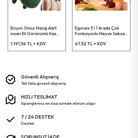
Bahçe El Aletleri
Boyun Omuz Masaj Aleti
Egonex 5'i 1 Arada Çok
insan Eli Görünümlü Kas
Fonksiyonlu Meyve Sebze
Masaj Aleti
Soyacağı, Jülyen Dilimleyici
1.191,56 TL + KDV
67,52 TL + KDV
ve Şişe Açacağı – Ahşap
Saplı Paslanmaz Çelik
Güvenli Alışveriş
tek tikla güvenli̇ alişveri̇ş
HIZLI TESLİMAT
siparişleriniz en kısa sürede elinize ulaşır.
7 / 24 DESTEK
destek
SORUNSUZ İADE