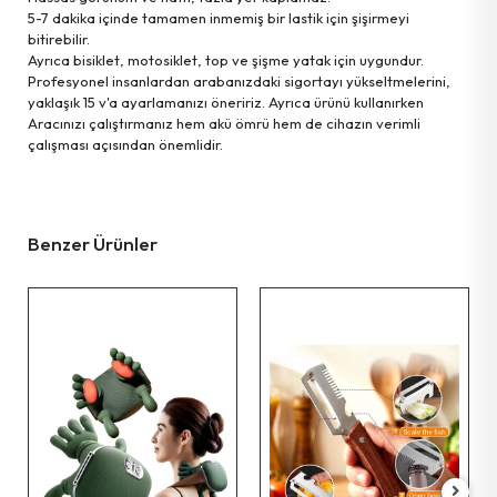
5-7 dakika içinde tamamen inmemiş bir lastik için şişirmeyi
bitirebilir.
Pet Shop Ürünleri
Ayrıca bisiklet, motosiklet, top ve şişme yatak için uygundur.
Profesyonel insanlardan arabanızdaki sigortayı yükseltmelerini,
yaklaşık 15 v'a ayarlamanızı öneririz. Ayrıca ürünü kullanırken
Kişisel Güvenlik Ürünleri
Aracınızı çalıştırmanız hem akü ömrü hem de cihazın verimli
çalışması açısından önemlidir.
Kişisel Bakım Aletleri
Benzer Ürünler
Güvenlik Ürünleri
Temizlik Aletleri
Kişisel Temizlik Ürünleri
Bisiklet & Motor Malzemeleri
Ev & Ofis Dekor Ürünleri