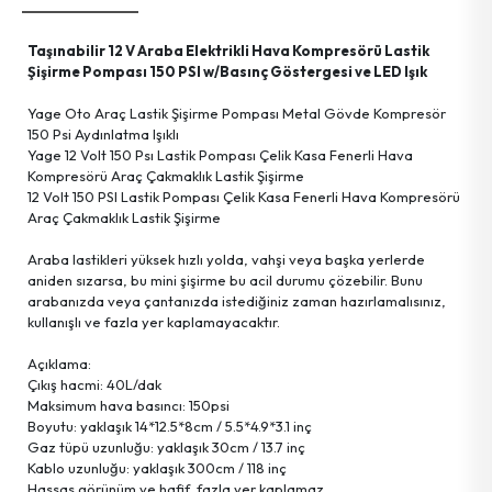
Kişisel Bakım Ürünleri
Tartı Ürünleri
Askı Grup
Taşınabilir 12 V Araba Elektrikli Hava Kompresörü Lastik
Ayna Grup
Terzi El Aletleri
Hobi Ürünleri
Şişirme Pompası 150 PSI w/Basınç Göstergesi ve LED Işık
Yage Oto Araç Lastik Şişirme Pompası Metal Gövde Kompresör
Güvenlik Ürünleri
Temizlik Ürünleri
Tekstil Ürünleri
150 Psi Aydınlatma Işıklı
Yage 12 Volt 150 Psı Lastik Pompası Çelik Kasa Fenerli Hava
Kompresörü Araç Çakmaklık Lastik Şişirme
Haşere İlaç & Makine & Ürünleri
Ev Gereçleri
Kişisel Eşyalar
12 Volt 150 PSI Lastik Pompası Çelik Kasa Fenerli Hava Kompresörü
Araç Çakmaklık Lastik Şişirme
Aydınlatma Ürünleri
Temizlik Gereçleri
Araba lastikleri yüksek hızlı yolda, vahşi veya başka yerlerde
aniden sızarsa, bu mini şişirme bu acil durumu çözebilir. Bunu
arabanızda veya çantanızda istediğiniz zaman hazırlamalısınız,
Parti Ürünleri
Okul & Ofis Malzemeleri
kullanışlı ve fazla yer kaplamayacaktır.
Açıklama:
Bilgisayar Malzemeleri
Deniz Ürünleri
Çıkış hacmi: 40L/dak
Maksimum hava basıncı: 150psi
Boyutu: yaklaşık 14*12.5*8cm / 5.5*4.9*3.1 inç
Streç Film &ürünleri
Gaz tüpü uzunluğu: yaklaşık 30cm / 13.7 inç
Kablo uzunluğu: yaklaşık 300cm / 118 inç
Hassas görünüm ve hafif, fazla yer kaplamaz.
Tv & Radyo & Uydu &ürünleri