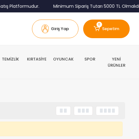
tış Platformudur.
Minimum Sipariş Tutarı 5000 TL Olmalıdır
0
Giriş Yap
Sepetim
TEMİZLİK
KIRTASİYE
OYUNCAK
SPOR
YENİ
ÜRÜNLER