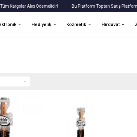
Kargolar Alıcı Ödemelidir!
Bu Platform Toptan Satış Platformudu
ektronik
Hediyelik
Kozmetik
Hırdavat