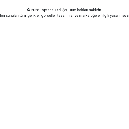
© 2026 Toptanal Ltd. Şti.. Tüm hakları saklıdır.
n sunulan tüm içerikler, görseller, tasarımlar ve marka öğeleri ilgili yasal me
G-Soft | E-ticaret paketleri ile hazırlanmıştır.