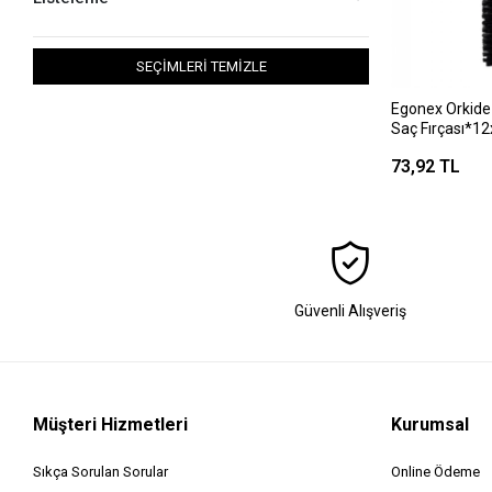
SEÇİMLERİ TEMİZLE
Egonex Orkide N
Saç Fırçası*1
73,92 TL
Güvenli Alışveriş
Müşteri Hizmetleri
Kurumsal
Sıkça Sorulan Sorular
Online Ödeme