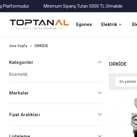
atformudur.
Minimum Sipariş Tutarı 5000 TL Olmalıdır.
Tüm 
Egonex
Elektrik
El
Ana Sayfa
ORKİDE
Kategoriler
ORKİDE
Kozmetik
Markalar
Fiyat Aralıkları
Listeleme