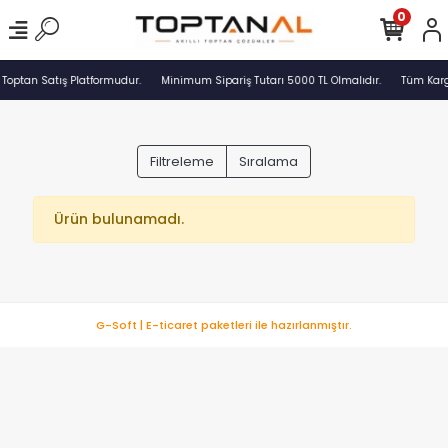
0
 Toptan Satış Platformudur.
Minimum Sipariş Tutarı 5000 TL Olmalıdır.
Tüm Kargo
Filtreleme
Sıralama
Ürün bulunamadı.
G-Soft | E-ticaret paketleri ile hazırlanmıştır.