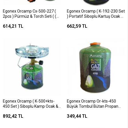
Egonex Orcamp Cx-500-227 (
Egonex Orcamp ( K-192-230 Set
2pcs ) Pürmüz & Torch Seti ( (
) Portatif Siboplu Kartuş Ocak &
Pürmüz Torch Çakmak Başlık &
230gr.tüp Seti*6
614,21 TL
662,59 TL
Kamp Gazı 227gr/400ml )*24
Egonex Orcamp ( K-500+kts-
Egonex Orcamp Or-kts-450
450 Set ) Siboplu Kamp Ocak &
Büyük Tombul Bütan Propan
450gr.tüp Seti*6
Gaz Kartuş Kore Tipi Ocaklar İçin
892,42 TL
349,44 TL
450gr*12