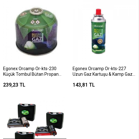
Egonex Orcamp Or-kts-230
Egonex Orcamp Or-kts-227
Küçük Tombul Bütan Propan
Uzun Gaz Kartuşu & Kamp Gazı
Gaz Kartuş 230gr*24
227gr*24
239,23 TL
143,81 TL