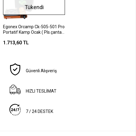
Tükendi
Egonex Orcamp Ck-505-501 Pro
Portatif Kamp Ocak ( Pls.çantalı
& Gaz Stop Emn.& Rüzgarlık )*6
1.713,60 TL
Güvenli Alışveriş
HIZLI TESLİMAT
7 / 24 DESTEK