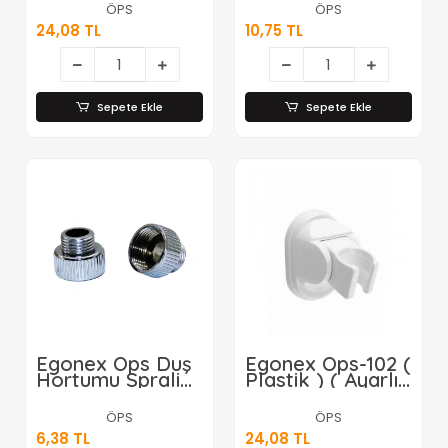
) Duş Askısı
Kapak ( 50mm )
ÖPS
ÖPS
Mafsal*25x20
( 10x10cm
24,08 TL
10,75 TL
)*25x20
Sepete Ekle
Sepete Ekle
Egonex Öps Duş
Egonex Öps-102 (
Hortumu Sprali
Plastik ) ( Ayarlı )
Musluk Bağlantı
Beyaz Duş Askısı
Adaptörü*25x1
Hafg*25x20
ÖPS
ÖPS
6,38 TL
24,08 TL