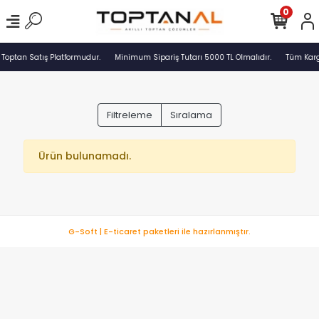
0
 Toptan Satış Platformudur.
Minimum Sipariş Tutarı 5000 TL Olmalıdır.
Tüm Kargo
Filtreleme
Sıralama
Ürün bulunamadı.
G-Soft | E-ticaret paketleri ile hazırlanmıştır.