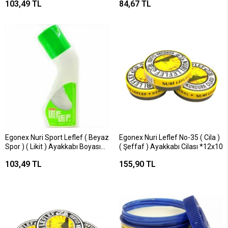
103,49 TL
84,67 TL
Egonex Nuri Sport Leflef ( Beyaz
Egonex Nuri Leflef No-35 ( Cila )
Spor ) ( Likit ) Ayakkabı Boyası
( Şeffaf ) Ayakkabı Cilası *12x10
75ml*12x6
103,49 TL
155,90 TL