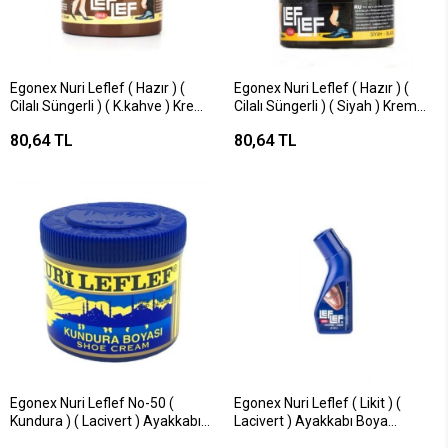
Egonex Nuri Leflef ( Hazır ) (
Egonex Nuri Leflef ( Hazır ) (
Cilalı Süngerli ) ( K.kahve ) Krem
Cilalı Süngerli ) ( Siyah ) Krem
Ayakkabı Boyası 60ml*12x6
Ayakkabı Boyası 60ml*12x6
80,64 TL
80,64 TL
Egonex Nuri Leflef No-50 (
Egonex Nuri Leflef ( Likit ) (
Kundura ) ( Lacivert ) Ayakkabı
Lacivert ) Ayakkabı Boya
Boyası 200ml*6x20
75ml*12x6