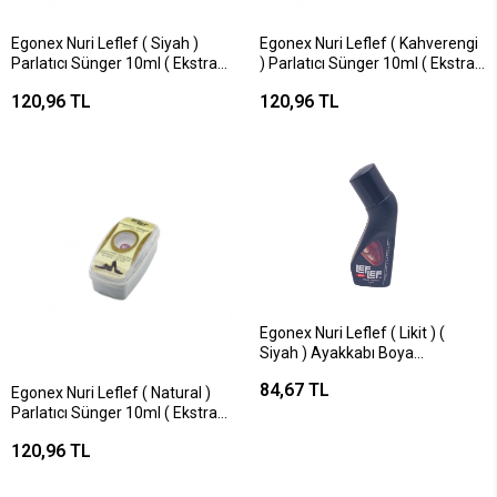
Egonex Nuri Leflef ( Siyah )
Egonex Nuri Leflef ( Kahverengi
Parlatıcı Sünger 10ml ( Ekstra
) Parlatıcı Sünger 10ml ( Ekstra
Hazneli & Toz Tutmaz & Anında
Hazneli & Toz Tutmaz & Anında
120,96 TL
120,96 TL
Parlatma )*6x12
Parlatma )*6x12
Egonex Nuri Leflef ( Likit ) (
Siyah ) Ayakkabı Boya
75ml*12x6
84,67 TL
Egonex Nuri Leflef ( Natural )
Parlatıcı Sünger 10ml ( Ekstra
Hazneli & Toz Tutmaz & Anında
120,96 TL
Parlatma )*6x12