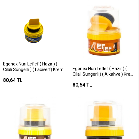
Egonex Nuri Leflef ( Hazır ) (
Egonex Nuri Leflef ( Hazır ) (
Cilalı Süngerli ) ( Lacivert) Krem
Cilalı Süngerli ) ( A.kahve ) Krem
Ayakkabı Boyası 60ml*12x6
80,64 TL
Ayakkabı Boyası 60ml*12x6
80,64 TL