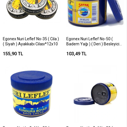
Egonex Nuri Leflef No-35 ( Cila )
Egonex Nuri Leflef No-50 (
( Siyah ) Ayakkabı Cilası*12x10
Badem Yağı ) ( Deri ) Besleyici
Boya 200ml*6x20
155,90 TL
103,49 TL