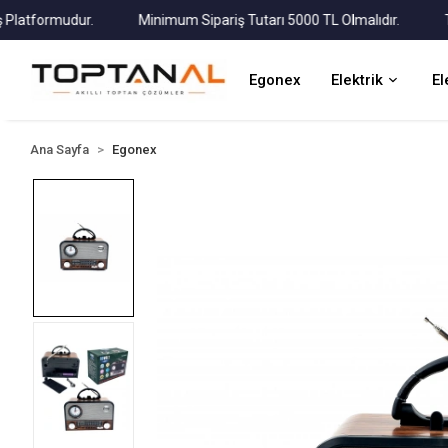
formudur.
Minimum Sipariş Tutarı 5000 TL Olmalıdır.
Tüm Ka
Egonex
Elektrik
El
Ana Sayfa
Egonex