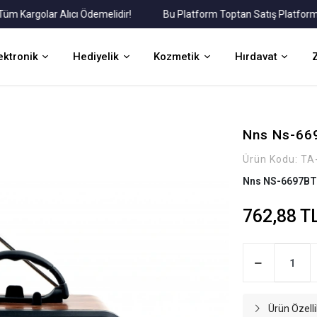
rgolar Alıcı Ödemelidir!
Bu Platform Toptan Satış Platformudur.
ektronik
Hediyelik
Kozmetik
Hırdavat
Nns Ns-669
Ürün Kodu:
TA
Nns NS-6697BT T
762,88 T
Ürün Özelli