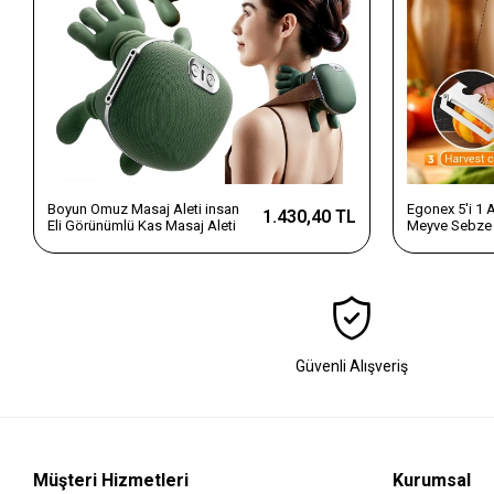
Boyun Omuz Masaj Aleti insan
Egonex 5'i 1
1.430,40 TL
Eli Görünümlü Kas Masaj Aleti
Meyve Sebze 
Dilimleyici v
Saplı Paslanm
Güvenli Alışveriş
Müşteri Hizmetleri
Kurumsal