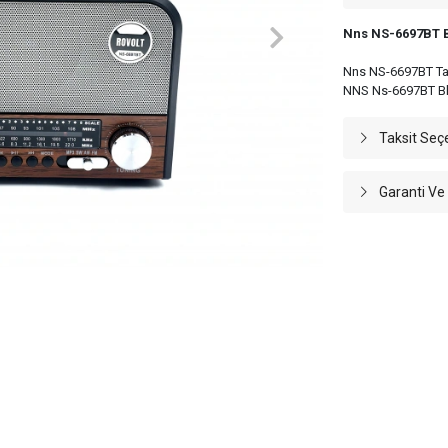
Nns NS-6697BT B
Nns NS-6697BT Taş
NNS Ns-6697BT Bl
Taksit Seç
Garanti Ve