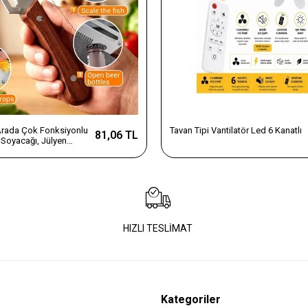
 Arada Çok Fonksiyonlu
Tavan Tipi Vantilatör Led 6 Kanatlı
81,06 TL
Soyacağı, Jülyen
e Şişe Açacağı – Ahşap
az Çelik
HIZLI TESLİMAT
Kategoriler