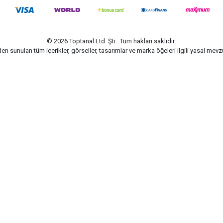
© 2026 Toptanal Ltd. Şti.. Tüm hakları saklıdır.
n sunulan tüm içerikler, görseller, tasarımlar ve marka öğeleri ilgili yasal me
G-Soft | E-ticaret paketleri ile hazırlanmıştır.