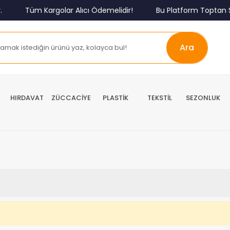
Tüm Kargolar Alıcı Ödemelidir!
Bu Platform Toptan S
Ara
HIRDAVAT
ZÜCCACİYE
PLASTİK
TEKSTİL
SEZONLUK