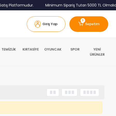
atış Platformudur.
Minimum Sipariş Tutarı 5000 TL Olmalıdır
0
Giriş Yap
Sepetim
TEMİZLİK
KIRTASİYE
OYUNCAK
SPOR
YENİ
ÜRÜNLER