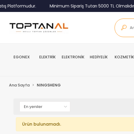
ış Platformudur.
Minimum Sipariş Tutarı 5000 TL Olmalıdır.
EGONEX
ELEKTRİK
ELEKTRONİK
HEDİYELİK
KOZMETİK
Ana Sayfa
NINGSHENG
Ürün bulunamadı.