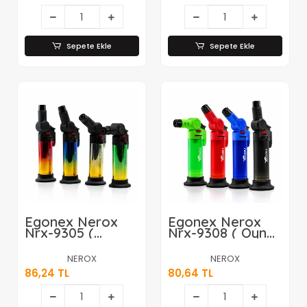
)*24x20
Sepete Ekle
Sepete Ekle
Egonex Nerox
Egonex Nerox
Nrx-9305 (
Nrx-9308 ( Oynar
Metalize ) (
Başlı ) ( Pürmüz
Oynar Başlı ) (
& Torch ) (
NEROX
NEROX
Pürmüz & Torch )
Nargile & Kamp )
86,24 TL
80,64 TL
( Nargile & Kamp
Çakmak (
) Çakmak (
Doldurulabilir ) (
Doldurulabilir ) (
Ayakda Durabilir