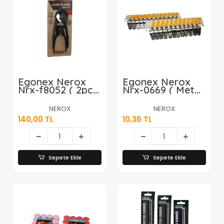
Egonex Nerox
Egonex Nerox
Nrx-f8052 ( 2pcs
Nrx-0669 ( Metal
Set ) ( Döküm
) ( Deprem &
Metal ) ( Fındık &
Spor )
NEROX
NEROX
Ceviz )
Düdük*24x50
140,00 TL
10,36 TL
Kıracak*15x4
Sepete Ekle
Sepete Ekle