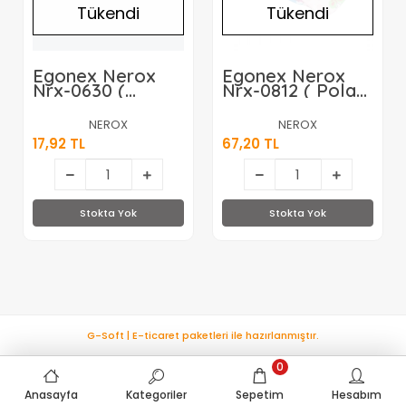
Tükendi
Tükendi
Egonex Nerox
Egonex Nerox
Nrx-0630 (
Nrx-0812 ( Polarlı
Meyve Figürlü )
) Sıcak Su
Ocak Mutfak
Torbası ( 2lt )*50
NEROX
NEROX
Çakmak*25x24
17,92 TL
67,20 TL
Stokta Yok
Stokta Yok
G-Soft | E-ticaret paketleri ile hazırlanmıştır.
0
Anasayfa
Kategoriler
Sepetim
Hesabım