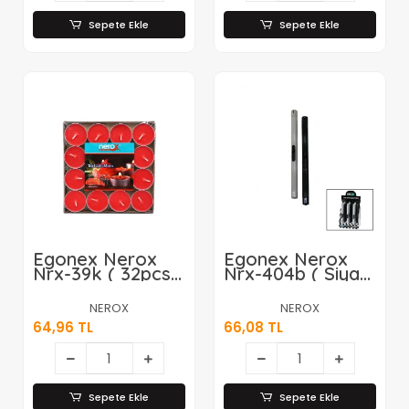
Ayakda Durabilir
)*12x12
)*12x12
Sepete Ekle
Sepete Ekle
Egonex Nerox
Egonex Nerox
Nrx-39k ( 32pcs )
Nrx-404b ( Siyah
Tea Light
& Gri ) ( Kalem
Yuvarlak Mum
Modeli ) Ocak
NEROX
NEROX
Mix*48
Mutfak Çakmak
64,96 TL
66,08 TL
( İtmeli Ateşleme
)*30x6
Sepete Ekle
Sepete Ekle