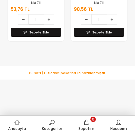
Büyük ) Açık
Büyük ) Havuzlu
NAZLI
NAZLI
Küllük*10x20
Küllük*5x40
53,76 TL
98,56 TL
Sepete Ekle
Sepete Ekle
G-Soft | E-ticaret paketleri ile hazırlanmıştır.
0
Anasayfa
Kategoriler
Sepetim
Hesabım