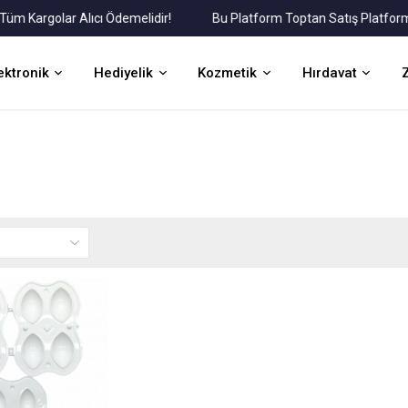
argolar Alıcı Ödemelidir!
Bu Platform Toptan Satış Platformudur
ektronik
Hediyelik
Kozmetik
Hırdavat