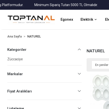
tformudur.
Minimum Sipariş Tutarı 5000 TL Olmalıdır.
Tüm K
Egonex
Elektrik
El
Ana Sayfa
NATUREL
Kategoriler
NATUREL
Züccaciye
Markalar
Fiyat Aralıkları
Listeleme