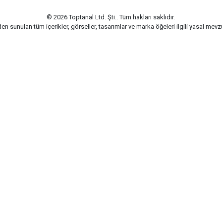
© 2026 Toptanal Ltd. Şti.. Tüm hakları saklıdır.
n sunulan tüm içerikler, görseller, tasarımlar ve marka öğeleri ilgili yasal me
G-Soft | E-ticaret paketleri ile hazırlanmıştır.