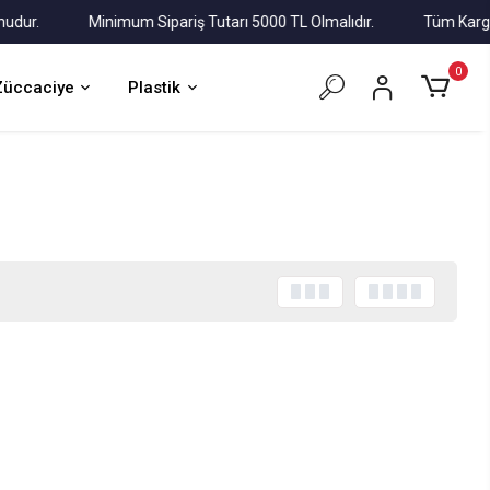
.
Minimum Sipariş Tutarı 5000 TL Olmalıdır.
Tüm Kargolar A
0
Züccaciye
Plastik